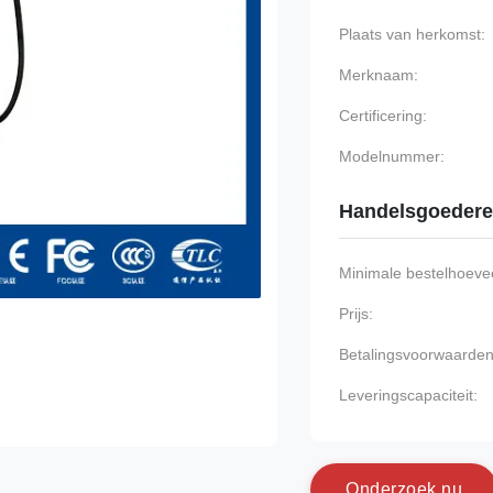
Plaats van herkomst:
Merknaam:
Certificering:
Modelnummer:
Handelsgoeder
Minimale bestelhoevee
Prijs:
Betalingsvoorwaarden
Leveringscapaciteit:
O
n
d
e
r
z
o
e
k
n
u