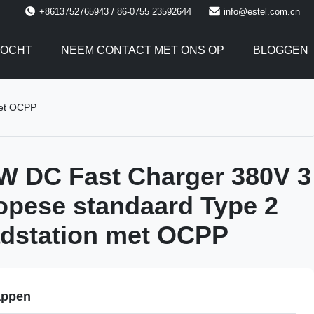
+8613752765943 / 86-0755 23592644
info@estel.com.cn
TOCHT
NEEM CONTACT MET ONS OP
BLOGGEN
met OCPP
W DC Fast Charger 380V 3
opese standaard Type 2
adstation met OCPP
appen