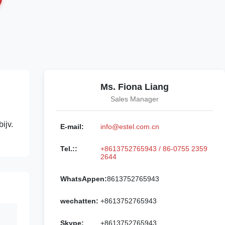
Ms. Fiona Liang
Sales Manager
ijv.
E-mail:
info@estel.com.cn
Tel.::
+8613752765943 / 86-0755 2359
2644
WhatsAppen:
8613752765943
wechatten:
+8613752765943
Skype:
+8613752765943