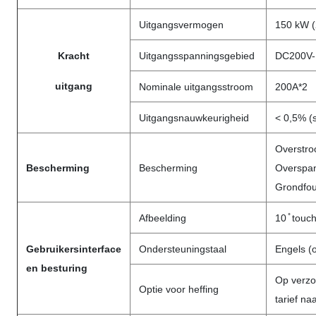
Uitgangsvermogen
150 kW (2
Kracht
Uitgangsspanningsgebied
DC200V-
uitgang
Nominale uitgangsstroom
200A*2
Uitgangsnauwkeurigheid
< 0,5% (
Overstro
Bescherming
Bescherming
Overspan
Grondfou
Afbeelding
10 ̊ touc
Gebruikersinterface
Ondersteuningstaal
Engels (
en besturing
Op verzoe
Optie voor heffing
tarief na