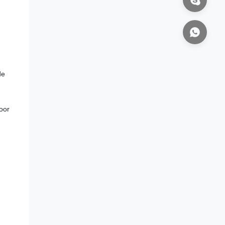
de
door