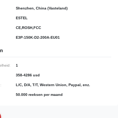
Shenzhen, China (Vasteland)
ESTEL
CE,ROSH,FCC
E3P-150K-D2-200A-EU01
en
lheid:
1
358-4286 usd
:
L/C, D/A, T/T, Western Union, Paypal, enz.
50.000 reeksen per maand