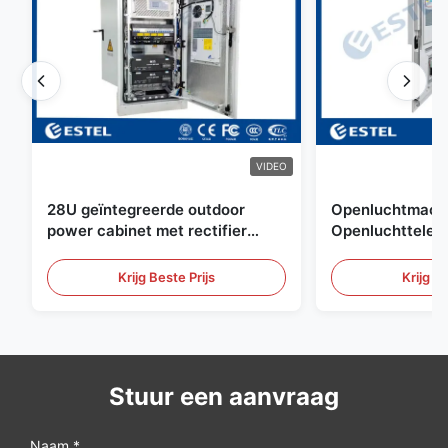
VIDEO
28U geïntegreerde outdoor
Openluchtmacht
power cabinet met rectifier
Openluchttelec
systeem UPS Batterij
net met
energieopslag behuizing
Watersensor/De
Krijg Beste Prijs
Krijg Be
Stuur een aanvraag
Naam *