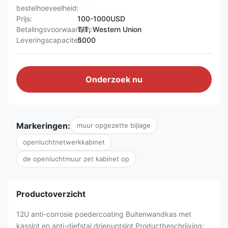
bestelhoeveelheid:
Prijs:
100-1000USD
Betalingsvoorwaarden:
T/T, Western Union
Leveringscapaciteit:
5000
Onderzoek nu
Markeringen:
muur opgezette bijlage
openluchtnetwerkkabinet
de openluchtmuur zet kabinet op
Productoverzicht
12U anti-corrosie poedercoating Buitenwandkas met
kasslot en anti-diefstal driepuntslot Productbeschrijving: