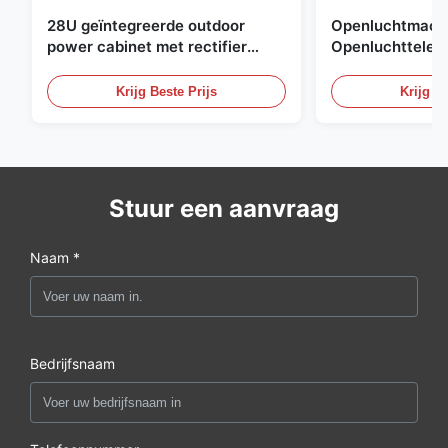
28U geïntegreerde outdoor
Openluchtmacht
power cabinet met rectifier
Openluchttelec
systeem UPS Batterij
met Watersenso
energieopslag behuizing
Krijg Beste Prijs
Krijg Be
Stuur een aanvraag
Naam *
Bedrijfsnaam