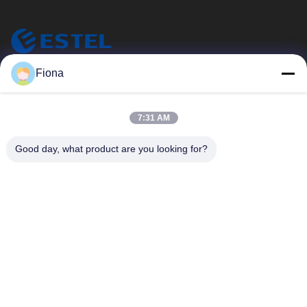
ESTEL (GUANGDONG) TECHNOLOGY CO., LTD.
Fiona
ESTEL ((GUANGDONG) TECHNOLOGY CO., LTD
Snelle Links
7:31 AM
Thuis
Nieuw
Good day, what product are you looking for?
Producten
Video's
Over Ons
Fabriekstocht
Kwaliteitscontrole
Neem Contact Met Ons Op
Neem Contact Met Ons Op
00-86-13752765943
info@estel.com.cn