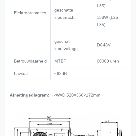
L35)
geschatte
Elektroprestaties
inputmacht
158W (L25
L35)
geschat
DC48V
inputvoltage
Betrouwbaarheid
MTBF
60000 uren
Lawaai
≤62dB
Afmetingsdiagram:
H×W×D 520×360×172mm