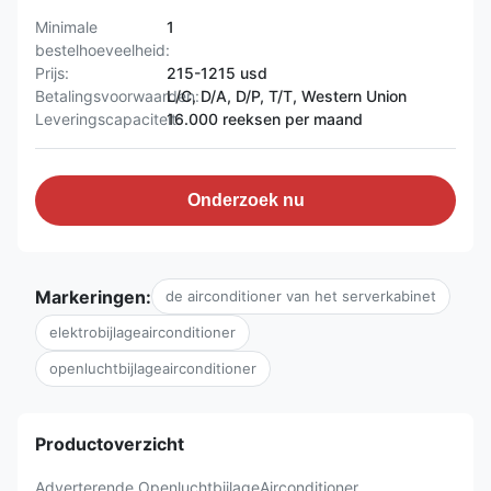
Minimale
1
bestelhoeveelheid:
Prijs:
215-1215 usd
Betalingsvoorwaarden:
L/C, D/A, D/P, T/T, Western Union
Leveringscapaciteit:
16.000 reeksen per maand
Onderzoek nu
Markeringen:
de airconditioner van het serverkabinet
elektrobijlageairconditioner
openluchtbijlageairconditioner
Productoverzicht
Adverterende OpenluchtbijlageAirconditioner,