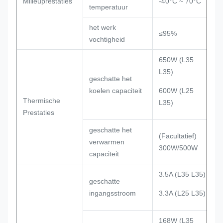
Milieuprestaties
-40°C ~ 70°C
temperatuur
het werk
≤95%
vochtigheid
650W (L35
L35)
geschatte het
koelen capaciteit
600W (L25
Thermische
L35)
Prestaties
geschatte het
(Facultatief)
verwarmen
300W/500W
capaciteit
3.5A (L35 L35)
geschatte
ingangsstroom
3.3A (L25 L35)
168W (L35