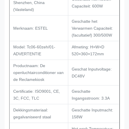
Shenzhen, China
Capaciteit: 600W
(Vasteland)
Geschatte het
Merknaam: ESTEL
Verwarmen Capaciteit:
(facultatief) 300/500W
Model: Tc06-60zeh/01-
Afmeting: H×W×D
ADVERTENTIE
520×360×172mm
Productnaam: De
Geschat Inputvoltage:
openluchtairconditioner van
DC48V
de Reclamekiosk
Certificatie: ISO9001, CE,
Geschatte
3C, FCC, TLC
Ingangsstroom: 3.3A
Dekkingsmateriaal:
Geschatte Inputmacht:
gegalvaniseerd staal
158W
Het werk Temperatuur: