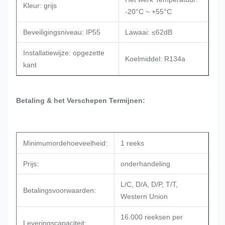
Kleur: grijs
-20°C ~ +55°C
Beveiligingsniveau: IP55
Lawaai: ≤62dB
Installatiewijze: opgezette
Koelmiddel: R134a
kant
Betaling & het Verschepen Termijnen:
Minimumordehoeveelheid:
1 reeks
Prijs:
onderhandeling
L/C, D/A, D/P, T/T,
Betalingsvoorwaarden:
Western Union
16.000 reeksen per
Leveringscapaciteit: