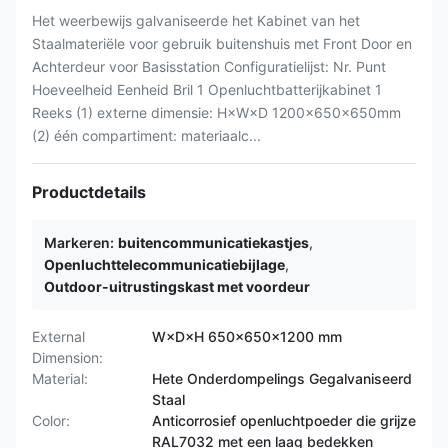
Het weerbewijs galvaniseerde het Kabinet van het
Staalmateriële voor gebruik buitenshuis met Front Door en
Achterdeur voor Basisstation Configuratielijst: Nr. Punt
Hoeveelheid Eenheid Bril 1 Openluchtbatterijkabinet 1
Reeks (1) externe dimensie: H×W×D 1200×650×650mm
(2) één compartiment: materiaalc...
Productdetails
Markeren:
buitencommunicatiekastjes
,
Openluchttelecommunicatiebijlage
,
Outdoor-uitrustingskast met voordeur
External
W×D×H 650×650×1200 mm
Dimension:
Material:
Hete Onderdompelings Gegalvaniseerd
Staal
Color:
Anticorrosief openluchtpoeder die grijze
RAL7032 met een laag bedekken