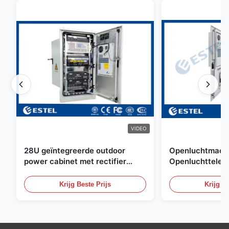
VIDEO
28U geïntegreerde outdoor
Openluchtmacht
power cabinet met rectifier
Openluchttelec
systeem UPS Batterij
met Watersenso
energieopslag behuizing
Krijg Beste Prijs
Krijg Be