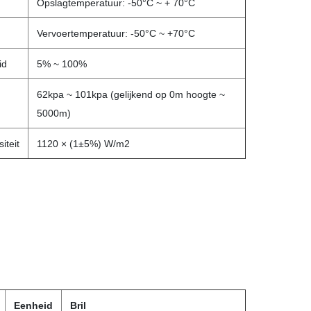
Opslagtemperatuur: -50°C ~ + 70°C
Vervoertemperatuur: -50°C ~ +70°C
id
5% ~ 100%
62kpa ~ 101kpa (gelijkend op 0m hoogte ~
5000m)
iteit
1120 × (1±5%) W/m2
Eenheid
Bril