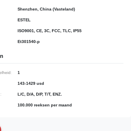
Shenzhen, China (Vasteland)
ESTEL
ISO9001, CE, 3C, FCC, TLC, IP55
Et301540-p
en
lheid:
1
143-1429 usd
:
L/C, D/A, D/P, T/T, ENZ.
100.000 reeksen per maand