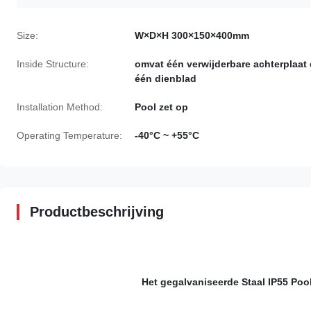
Size:
W×D×H 300×150×400mm
Inside Structure:
omvat één verwijderbare achterplaat
één dienblad
Installation Method:
Pool zet op
Operating Temperature:
-40°C ~ +55°C
Productbeschrijving
Het gegalvaniseerde Staal IP55 Po