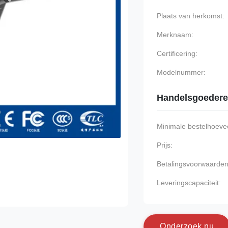
Plaats van herkomst:
Merknaam:
Certificering:
Modelnummer:
Handelsgoeder
Minimale bestelhoevee
Prijs:
Betalingsvoorwaarden
Leveringscapaciteit:
O
n
d
e
r
z
o
e
k
n
u