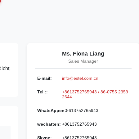
Ms. Fiona Liang
Sales Manager
icht,
E-mail:
info@estel.com.cn
Tel.::
+8613752765943 / 86-0755 2359
2644
WhatsAppen:
8613752765943
wechatten:
+8613752765943
Skype:
+8613752765943