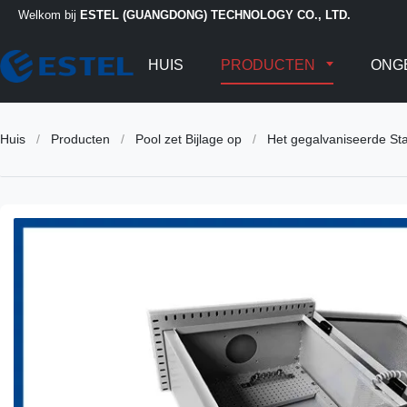
Welkom bij
ESTEL (GUANGDONG) TECHNOLOGY CO., LTD.
HUIS
PRODUCTEN
ONG
Huis
/
Producten
/
Pool zet Bijlage op
/
Het gegalvaniseerde St