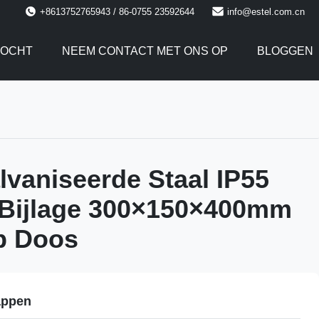
+8613752765943 / 86-0755 23592644
info@estel.com.cn
TOCHT
NEEM CONTACT MET ONS OP
BLOGGEN
lvaniseerde Staal IP55
 Bijlage 300×150×400mm
p Doos
appen