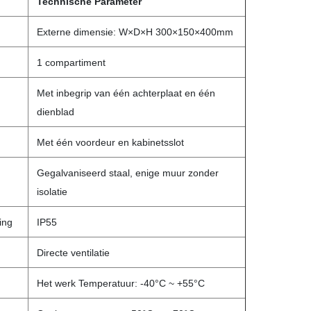
Technische Parameter
Externe dimensie: W×D×H 300×150×400mm
1 compartiment
Met inbegrip van één achterplaat en één
dienblad
Met één voordeur en kabinetsslot
Gegalvaniseerd staal, enige muur zonder
isolatie
ing
IP55
Directe ventilatie
Het werk Temperatuur: -40°C ~ +55°C