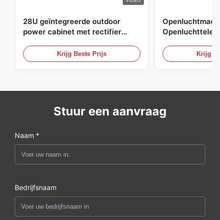
28U geïntegreerde outdoor
Openluchtmacht
power cabinet met rectifier
Openluchttelec
systeem UPS Batterij
met Watersenso
energieopslag behuizing
Krijg Beste Prijs
Krijg Be
Stuur een aanvraag
Naam *
Bedrijfsnaam