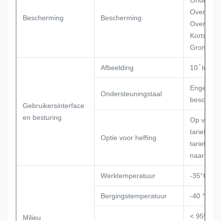
Overspann
Bescherming
Bescherming
Overspan
Kortsluiti
Grondfou
Afbeelding
10 ̊ touc
Engels (o
Ondersteuningstaal
beschikba
Gebruikersinterface
en besturing
Op verzoe
tariefopti
Optie voor heffing
tarief naa
naar verg
Werktemperatuur
-35°C tot
Bergingstemperatuur
-40 °C to
< 95% rel
Milieu