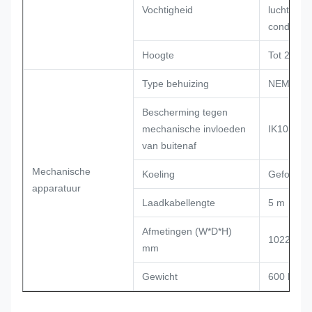
Vochtigheid
luchtvocht
condense
Hoogte
Tot 2000 
Type behuizing
NEMA-typ
Bescherming tegen
mechanische invloeden
IK10 volg
van buitenaf
Mechanische
Koeling
Geforceer
apparatuur
Laadkabellengte
5 m
Afmetingen (W*D*H)
1022*770
mm
Gewicht
600 kg