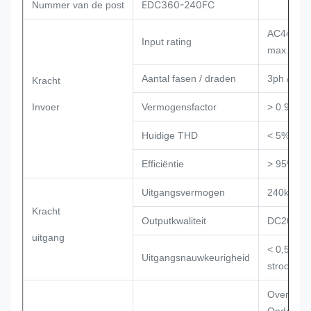
EDC360-240FC
Nummer van de post
AC440V 3
Input rating
max.
Aantal fasen / draden
3ph / L1, 
Kracht
Invoer
Vermogensfactor
> 0.98
Huidige THD
< 5%
Efficiëntie
> 95%
Uitgangsvermogen
240kW Max
Kracht
Outputkwaliteit
DC200V-1
uitgang
< 0,5% (s
Uitgangsnauwkeurigheid
stroom)
Overstro
Onderspa