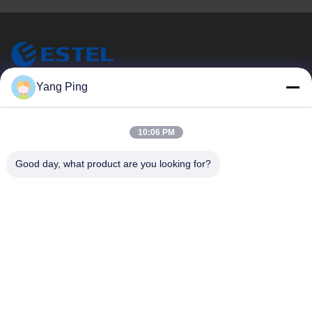
ESTEL (GUANGDONG) TECHNOLOGY CO., LTD.
Yang Ping
ESTEL ((GUANGDONG) TECHNOLOGY CO., LTD
Snelle Links
10:06 PM
Thuis
Nieuw
Good day, what product are you looking for?
Producten
Video's
Over Ons
Fabriekstocht
Kwaliteitscontrole
Neem Contact Met Ons Op
Neem Contact Met Ons Op
00-86-13752765943
info@estel.com.cn