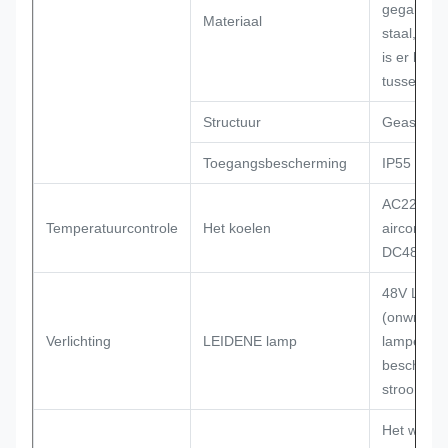
gegalvani
Materiaal
staal, dub
is er hittei
tussen tw
Structuur
Geassemb
Toegangsbescherming
IP55
AC220V
Temperatuurcontrole
Het koelen
airconditi
DC48V-ven
48V LEID
(onwrikba
Verlichting
LEIDENE lamp
lampen, m
bescherm
stroomond
Het werk