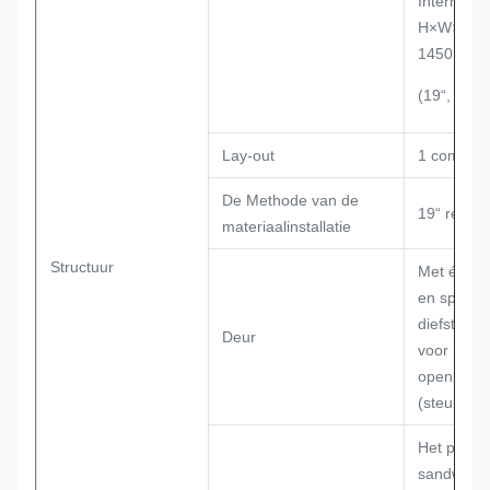
Interne Af
H×W×D
1450×65
(19“, 32U)
Lay-out
1 compart
De Methode van de
19“ rek
materiaalinstallatie
Structuur
Met één v
en special
diefstal dri
Deur
voor
openlucht
(steunhang
Het panee
sandwichst