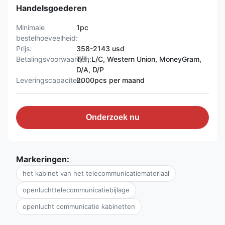
Handelsgoederen
Minimale
1pc
bestelhoeveelheid:
Prijs:
358-2143 usd
Betalingsvoorwaarden:
T/T, L/C, Western Union, MoneyGram,
D/A, D/P
Leveringscapaciteit:
2000pcs per maand
Onderzoek nu
Markeringen:
het kabinet van het telecommunicatiemateriaal
openluchttelecommunicatiebijlage
openlucht communicatie kabinetten