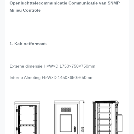
Openluchttelecommunicatie Communicatie van SNMP
Milieu Controle
1. Kabinetformaat:
Externe dimensie H×W×D 1750×750×750mm;
Interne Afmeting H×W×D 1450×650×650mm.