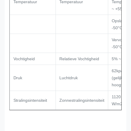
Temperatuur
Temperatuur
Temperatu
~ +55°C
Opslagtem
-50°C ~ +
Vervoerte
-50°C ~ +
Vochtigheid
Relatieve Vochtigheid
5% ~ 100
62kpa ~ 1
Druk
Luchtdruk
(gelijkend
hoogte ~ 
1120 × (1
Stralingsintensiteit
Zonnestralingsintensiteit
W/m2