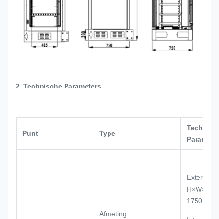
2. Technische Parameters
Technisc
Punt
Type
Paramete
Externe d
H×W×D
1750×75
Afmeting