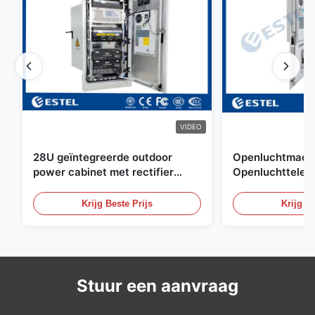
VIDEO
28U geïntegreerde outdoor
Openluchtmacht
power cabinet met rectifier
Openluchttelec
systeem UPS Batterij
met Watersenso
energieopslag behuizing
Krijg Beste Prijs
Krijg Be
Stuur een aanvraag