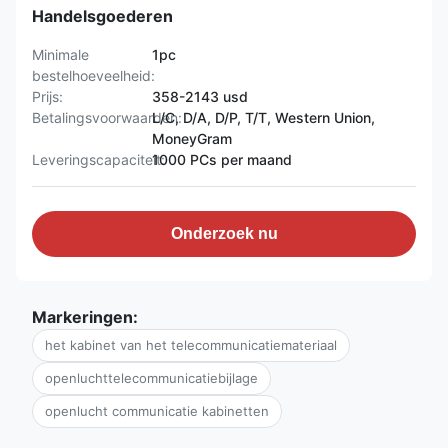
Handelsgoederen
Minimale
1pc
bestelhoeveelheid:
Prijs:
358-2143 usd
Betalingsvoorwaarden:
L/C, D/A, D/P, T/T, Western Union,
MoneyGram
Leveringscapaciteit:
1000 PCs per maand
Onderzoek nu
Markeringen:
het kabinet van het telecommunicatiemateriaal
openluchttelecommunicatiebijlage
openlucht communicatie kabinetten