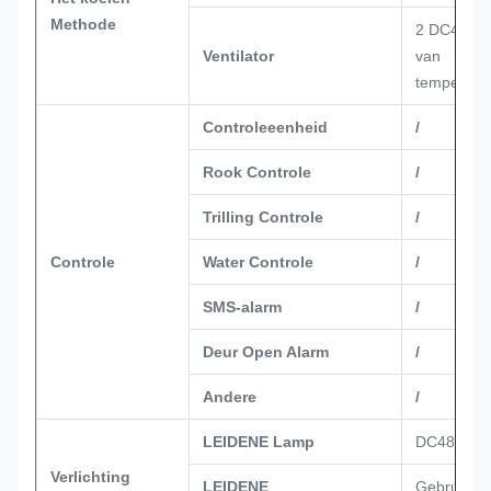
Methode
2 DC48V-ve
Ventilator
van
temperatu
Controleeenheid
/
Rook Controle
/
Trilling Controle
/
Controle
Water Controle
/
SMS-alarm
/
Deur Open Alarm
/
Andere
/
LEIDENE Lamp
DC48V
Verlichting
LEIDENE
Gebruikt v