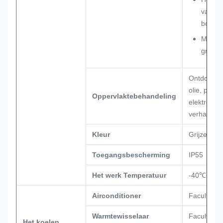
van de
bodem 
Met in
grond 
Ontdoe, he
olie, phosp
Oppervlaktebehandeling
elektrostat
verharding
Kleur
Grijze RA
Toegangsbescherming
IP55
Het werk Temperatuur
-40℃~+7
Airconditioner
Facultatief
Warmtewisselaar
Facultatief
Het koelen