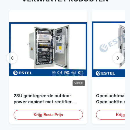
VIDEO
28U geïntegreerde outdoor
Openluchtmacht
power cabinet met rectifier
Openluchttelec
systeem UPS Batterij
met Watersenso
energieopslag behuizing
Krijg Beste Prijs
Krijg Be