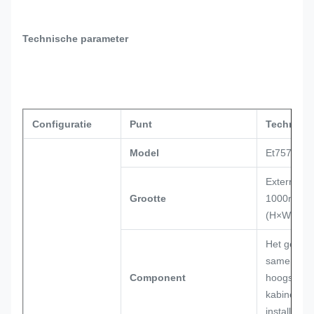
Technische parameter
Configuratie
Punt
Technisch
Model
Et757510
Externe Gr
Grootte
1000mm×
(H×W×D)
Het gehele
samengeste
Component
hoogste de
kabinetsli
installatie