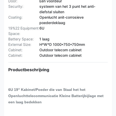
Door:
Één voordeur
Security:
systeem van het 3 punt het anti-
diefstal sluiten
Coating:
Openlucht anit-corrosieve
poederdeklaag
19%22 Equipment
6U
Space:
Battery Space:
1 laag
External Size:
H*W*D 1000*750*750mm
Cabinet:
Outdoor telecom cabinet
Cabinet:
Outdoor telecom cabinet
Productbeschrijving
6U 19“ Kabinet/Poeder die van Staal het het
Openluchttelecommunicatie Kleine Batterijbijlage met
een laag bedekken