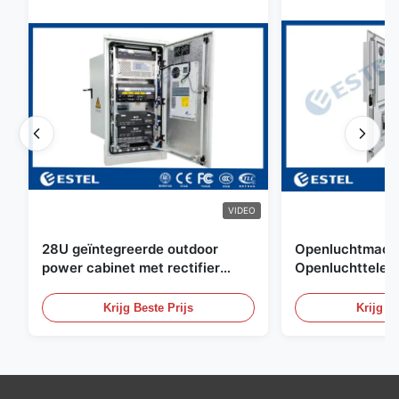
VIDEO
28U geïntegreerde outdoor
Openluchtmacht
power cabinet met rectifier
Openluchttelec
systeem UPS Batterij
met Watersenso
energieopslag behuizing
Krijg Beste Prijs
Krijg Be