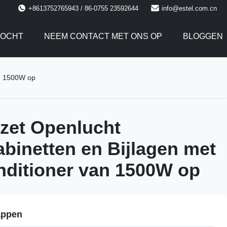
+8613752765943 / 86-0755 23592644
info@estel.com.cn
TOCHT
NEEM CONTACT MET ONS OP
BLOGGEN
an 1500W op
 zet Openlucht
abinetten en Bijlagen met
nditioner van 1500W op
appen