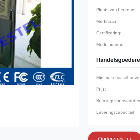
Plaats van herkomst:
Merknaam:
Certificering:
Modelnummer:
Handelsgoeder
Minimale bestelhoevee
Prijs:
Betalingsvoorwaarden
Leveringscapaciteit:
O
n
d
e
r
z
o
e
k
n
u