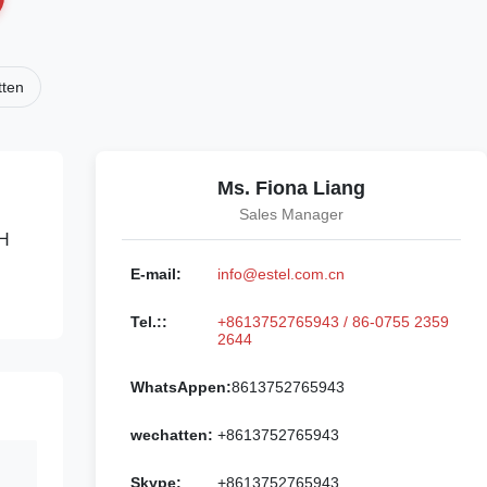
tten
Ms. Fiona Liang
Sales Manager
*H
E-mail:
info@estel.com.cn
Tel.::
+8613752765943 / 86-0755 2359
2644
WhatsAppen:
8613752765943
wechatten:
+8613752765943
Skype:
+8613752765943