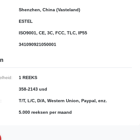
Shenzhen, China (Vasteland)
ESTEL
ISO9001, CE, 3C, FCC, TLC, IP55
341090921050001
en
lheid:
1 REEKS
358-2143 usd
:
T/T, L/C, D/A, Western Union, Paypal, enz.
5.000 reeksen per maand