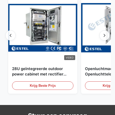
VIDEO
28U geïntegreerde outdoor
Openluchtmacht
power cabinet met rectifier
Openluchttelec
systeem UPS Batterij
met Watersenso
energieopslag behuizing
Krijg Beste Prijs
Krijg Be