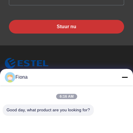
Stuur nu
ESTEL (GUANGDONG) TECHNOLOGY CO., LTD.
Fiona
ESTEL ((GUANGDONG) TECHNOLOGY CO., LTD
Snelle Links
6:16 AM
Thuis
Nieuw
Good day, what product are you looking for?
Producten
Video's
Over Ons
Fabriekstocht