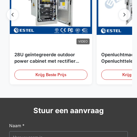
VIDEO
28U geïntegreerde outdoor
Openluchtmacht
power cabinet met rectifier
Openluchttelec
systeem UPS Batterij
met Watersenso
energieopslag behuizing
Krijg Beste Prijs
Krijg Be
Stuur een aanvraag
Naam *