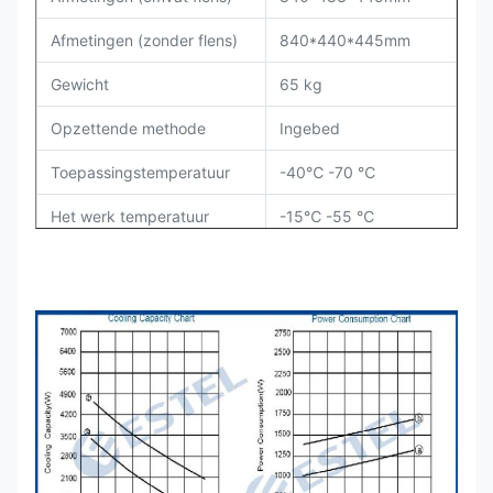
Afmetingen (zonder flens)
840*440*445mm
Gewicht
65 kg
Opzettende methode
Ingebed
Toepassingstemperatuur
-40℃ -70 ℃
Het werk temperatuur
-15℃ -55 ℃
Inputvoltage
AC 220V±15% 50Hz
Het koelen capaciteit
3500 W
L35/L35
Machtsconsumptie
1500 W
L35/L35
Luchtstroom
1000 m3/h
IP rang
IP 54