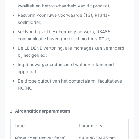
kwaliteit en betrouwbaarheid van dit product;
Pasvorm voor ruwe voorwaarde (T3), R134a-
koelmiddel;
Veelvoudig zelfbeschermingsontwerp, RS485-
communicatie haven (protocol modbus-RTU);
De LEIDENE vertoning, alle montages kan veranderd
bij het gebied;
Ingebouwd gecondenseerd water verdampend
apparaat;
De droge output van het contactalarm, facultatieve
NO/NC;
2.
Airconditionerparameters
Type
Parameters
Afmetingen (omvat flens)
840*483*445mm