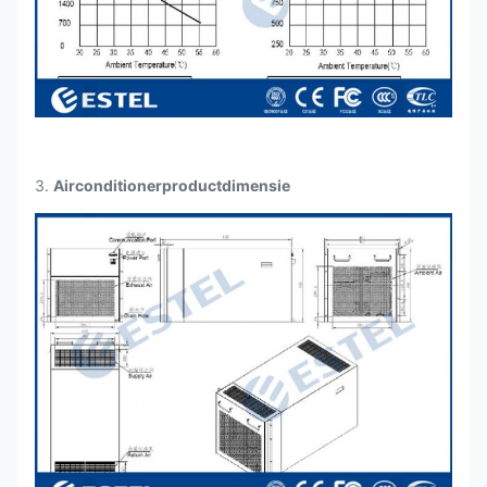
Koelmiddel
R134A
Lawaai
65 dB (A)
3.
Airconditionerproductdimensie