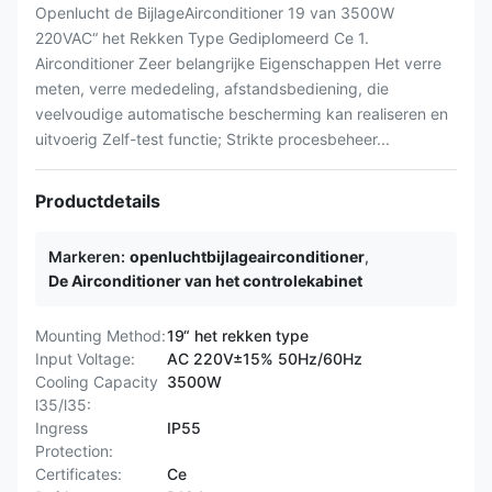
Openlucht de BijlageAirconditioner 19 van 3500W
220VAC“ het Rekken Type Gediplomeerd Ce 1.
Airconditioner Zeer belangrijke Eigenschappen Het verre
meten, verre mededeling, afstandsbediening, die
veelvoudige automatische bescherming kan realiseren en
uitvoerig Zelf-test functie; Strikte procesbeheer...
Productdetails
Markeren:
openluchtbijlageairconditioner
,
De Airconditioner van het controlekabinet
Mounting Method:
19“ het rekken type
Input Voltage:
AC 220V±15% 50Hz/60Hz
Cooling Capacity
3500W
l35/l35:
Ingress
IP55
Protection:
Certificates:
Ce