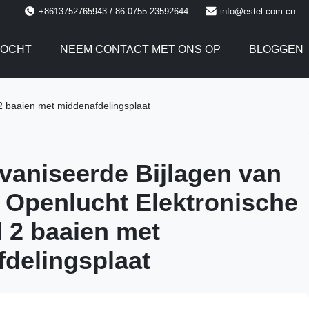
+8613752765943 / 86-0755 23592644
info@estel.com.cn
TOCHT
NEEM CONTACT MET ONS OP
BLOGGEN
 2 baaien met middenafdelingsplaat
vaniseerde Bijlagen van
l Openlucht Elektronische
l 2 baaien met
delingsplaat