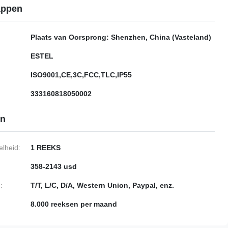
appen
Plaats van Oorsprong: Shenzhen, China (Vasteland)
ESTEL
ISO9001,CE,3C,FCC,TLC,IP55
333160818050002
en
lheid:
1 REEKS
358-2143 usd
:
T/T, L/C, D/A, Western Union, Paypal, enz.
8.000 reeksen per maand