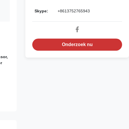
Skype:
+8613752765943
Onderzoek nu
sor,
r