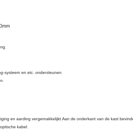
800mm
ing.
ng-systeem en etc. ondersteunen.
en.
stiging en aarding vergemakkelijkt.Aan de onderkant van de kast bevin
optische kabel.