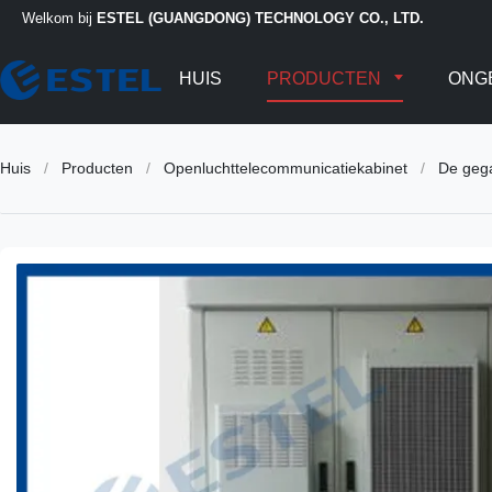
Welkom bij
ESTEL (GUANGDONG) TECHNOLOGY CO., LTD.
HUIS
PRODUCTEN
ONG
Huis
/
Producten
/
Openluchttelecommunicatiekabinet
/
De gega