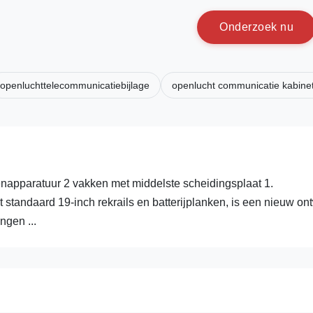
O
n
d
e
r
z
o
e
k
n
u
openluchttelecommunicatiebijlage
openlucht communicatie kabine
enapparatuur 2 vakken met middelste scheidingsplaat 1.
 standaard 19-inch rekrails en batterijplanken, is een nieuw on
gen ...