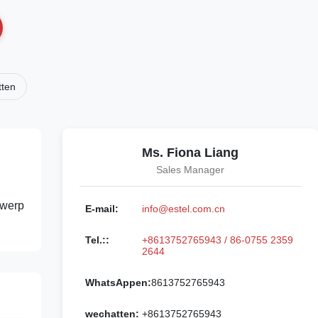
tten
Ms. Fiona Liang
Sales Manager
twerp
E-mail:
info@estel.com.cn
Tel.::
+8613752765943 / 86-0755 2359
2644
WhatsAppen:
8613752765943
wechatten:
+8613752765943