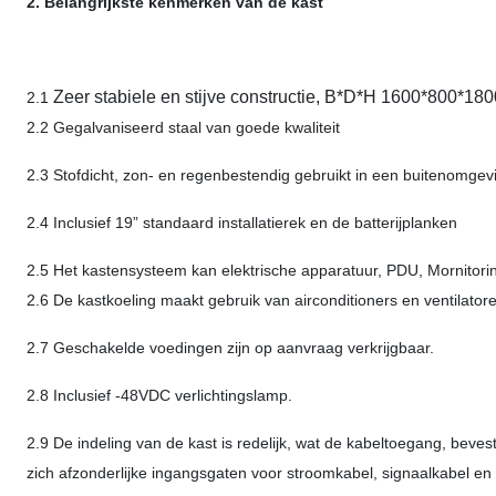
2. Belangrijkste kenmerken van de kast
Zeer stabiele en stijve constructie, B*D*H 1600*800*1
2.1
2.2 Gegalvaniseerd staal van goede kwaliteit
2.3 Stofdicht, zon- en regenbestendig gebruikt in een buitenomgev
2.4 Inclusief 19” standaard installatierek en de batterijplanken
2.5 Het kastensysteem kan elektrische apparatuur, PDU, Mornitori
2.6 De kastkoeling maakt gebruik van airconditioners en ventilator
2.7 Geschakelde voedingen zijn op aanvraag verkrijgbaar.
2.8 Inclusief -48VDC verlichtingslamp.
2.9 De indeling van de kast is redelijk, wat de kabeltoegang, beve
zich afzonderlijke ingangsgaten voor stroomkabel, signaalkabel en 