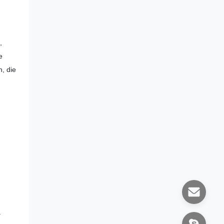
,
e
, die
.