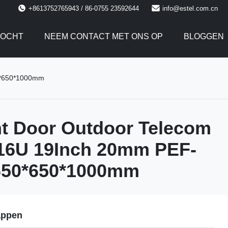
+8613752765943 / 86-0755 23592644
info@estel.com.cn
TOCHT
NEEM CONTACT MET ONS OP
BLOGGEN
50*650*1000mm
t Door Outdoor Telecom
 16U 19Inch 20mm PEF-
 650*650*1000mm
appen