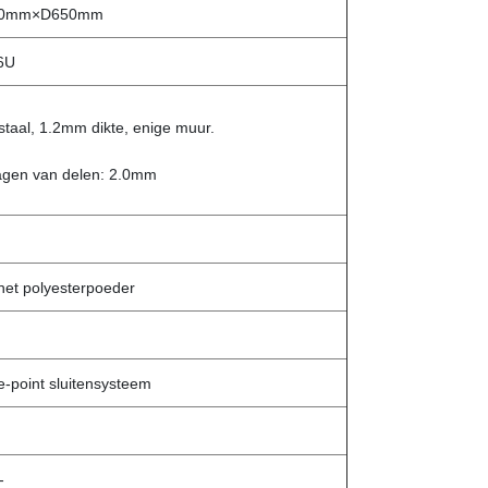
0mm×D650mm
6U
taal, 1.2mm dikte, enige muur.
ragen van delen: 2.0mm
het polyesterpoeder
ee-point sluitensysteem
-