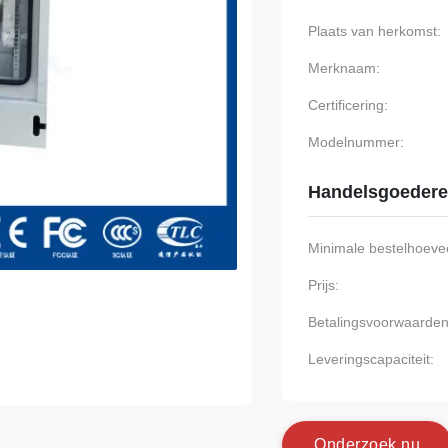
Plaats van herkomst:
Merknaam:
Certificering:
Modelnummer:
Handelsgoeder
Minimale bestelhoevee
Prijs:
Betalingsvoorwaarden
Leveringscapaciteit:
O
n
d
e
r
z
o
e
k
n
u