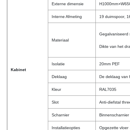
Externe dimensie
H1000mm×W65
Interne Afmeting
19 duimspoor, 1
Gegalvaniseerd s
Materiaal
Dikte van het d
Isolatie
20mm PEF
Kabinet
Deklaag
De deklaag van 
Kleur
RAL7035
Slot
Anti-diefstal thr
Scharnier
Binnenscharnier
Installatieopties
Opgezette vloer 