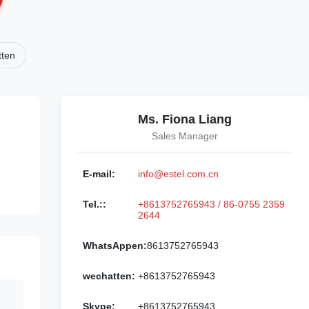
tten
Ms. Fiona Liang
Sales Manager
E-mail:
info@estel.com.cn
Tel.::
+8613752765943 / 86-0755 2359
2644
WhatsAppen:
8613752765943
wechatten:
+8613752765943
Skype:
+8613752765943