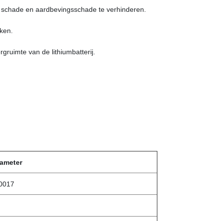
e schade en aardbevingsschade te verhinderen.
kken.
gruimte van de lithiumbatterij.
ameter
0017