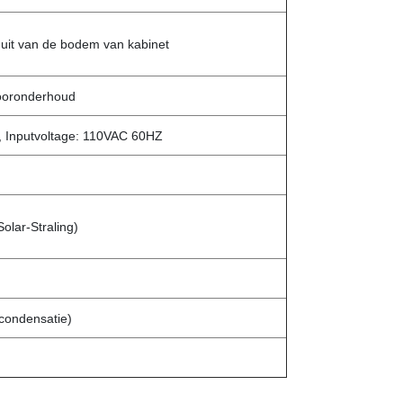
 uit van de bodem van kabinet
ooronderhoud
0W, Inputvoltage: 110VAC 60HZ
lar-Straling)
ondensatie)