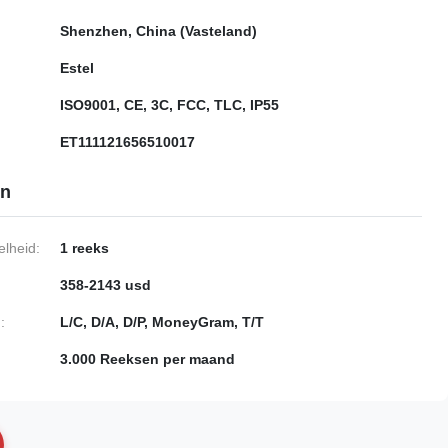
Shenzhen, China (Vasteland)
Estel
ISO9001, CE, 3C, FCC, TLC, IP55
ET111121656510017
en
lheid:
1 reeks
358-2143 usd
:
L/C, D/A, D/P, MoneyGram, T/T
3.000 Reeksen per maand