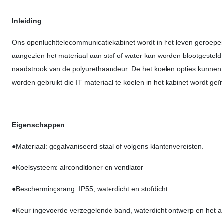
Inleiding
Ons openluchttelecommunicatiekabinet wordt in het leven geroep
aangezien het materiaal aan stof of water kan worden blootgesteld
naadstrook van de polyurethaandeur. De het koelen opties kunnen v
worden gebruikt die IT materiaal te koelen in het kabinet wordt geïn
Eigenschappen
●
Materiaal: gegalvaniseerd staal of volgens klantenvereisten.
●Koelsysteem: airconditioner en ventilator
●Beschermingsrang: IP55, waterdicht en stofdicht.
●Keur ingevoerde verzegelende band, waterdicht ontwerp en het app