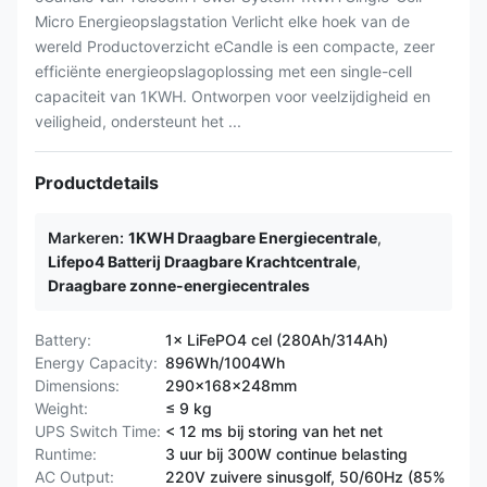
Micro Energieopslagstation Verlicht elke hoek van de
wereld Productoverzicht eCandle is een compacte, zeer
efficiënte energieopslagoplossing met een single-cell
capaciteit van 1KWH. Ontworpen voor veelzijdigheid en
veiligheid, ondersteunt het ...
Productdetails
Markeren:
1KWH Draagbare Energiecentrale
,
Lifepo4 Batterij Draagbare Krachtcentrale
,
Draagbare zonne-energiecentrales
​​Battery​:
1× LiFePO4 cel (280Ah/314Ah)
​​Energy Capacity​:
896Wh/1004Wh
​​Dimensions​:
290×168×248mm
​​Weight​:
≤ 9 kg
UPS Switch Time:
< 12 ms bij storing van het net
Runtime:
3 uur bij 300W continue belasting
AC Output:
220V zuivere sinusgolf, 50/60Hz (85%