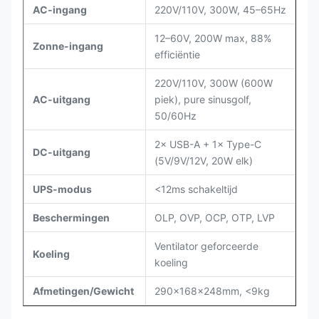
AC-ingang
220V/110V, 300W, 45–65Hz
12–60V, 200W max, 88%
Zonne-ingang
efficiëntie
220V/110V, 300W (600W
AC-uitgang
piek), pure sinusgolf,
50/60Hz
2× USB-A + 1× Type-C
DC-uitgang
(5V/9V/12V, 20W elk)
UPS-modus
<12ms schakeltijd
Beschermingen
OLP, OVP, OCP, OTP, LVP
Ventilator geforceerde
Koeling
koeling
Afmetingen/Gewicht
290×168×248mm, <9kg