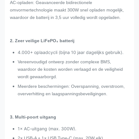
AC-opladen: Geavanceerde bidirectionele
omvormertechnologie maakt 300W snel opladen mogelijk,
waardoor de batterij in 3,5 uur volledig wordt opgeladen.
2. Zeer veilige LiFePO₄ batterij
4.000+ oplaadcycli (bijna 10 jaar dagelijks gebruik).
Vereenvoudigd ontwerp zonder complexe BMS,
waardoor de kosten worden verlaagd en de veiligheid
wordt gewaarborgd.
Meerdere beschermingen: Overspanning, overstroom,
oververhitting en laagspanningsbeveiligingen.
3. Multi-poort uitgang
1× AC-uitgang (max. 300W).
2× USB-A + 1× USB Type-C (max. 20W elk).