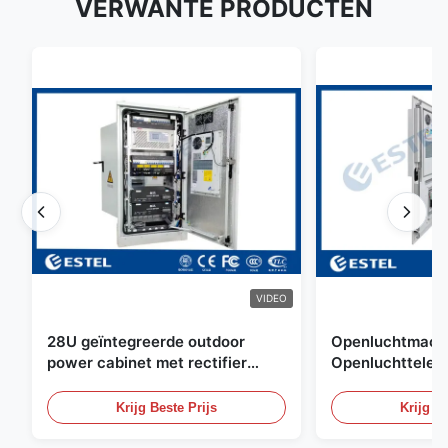
VERWANTE PRODUCTEN
VIDEO
28U geïntegreerde outdoor
Openluchtmacht
power cabinet met rectifier
Openluchttelec
systeem UPS Batterij
met Watersenso
energieopslag behuizing
Krijg Beste Prijs
Krijg Be