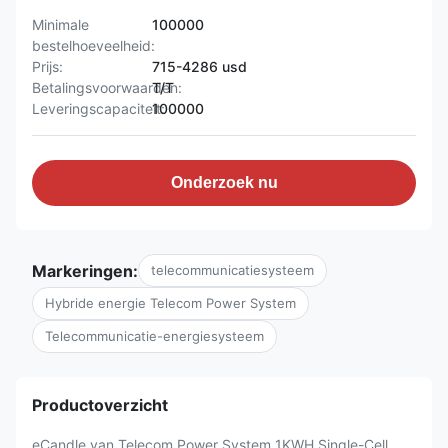
Minimale
100000
bestelhoeveelheid:
Prijs:
715-4286 usd
Betalingsvoorwaarden:
T/T
Leveringscapaciteit:
100000
Onderzoek nu
Markeringen:
telecommunicatiesysteem
Hybride energie Telecom Power System
Telecommunicatie-energiesysteem
Productoverzicht
eCandle van Telecom Power System 1KWH Single-Cell