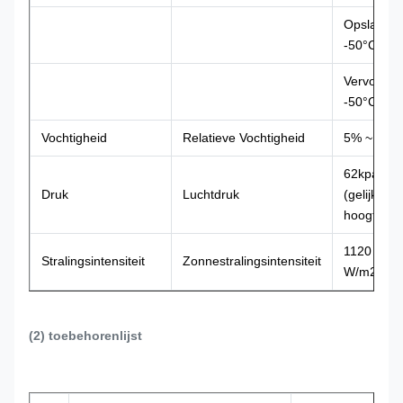
Opslagtem
-50°C ~ +
Vervoerte
-50°C ~ +
Vochtigheid
Relatieve Vochtigheid
5% ~ 100
62kpa ~ 1
Druk
Luchtdruk
(gelijkend
hoogte ~ 
1120 × (1
Stralingsintensiteit
Zonnestralingsintensiteit
W/m2
(2) toebehorenlijst