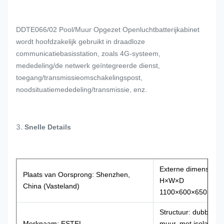
DDTE066/02 Pool/Muur Opgezet Openluchtbatterijkabinet
wordt hoofdzakelijk gebruikt in draadloze
communicatiebasisstation, zoals 4G-systeem,
mededeling/de netwerk geïntegreerde dienst,
toegang/transmissieomschakelingspost,
noodsituatiemededeling/transmissie, enz.
3.
Snelle Details
Externe dimensie:
Plaats van Oorsprong: Shenzhen,
H×W×D
China (Vasteland)
1100×600×650mm
Structuur: dubbele
Merknaam: ESTEL
muur, met isolatie,