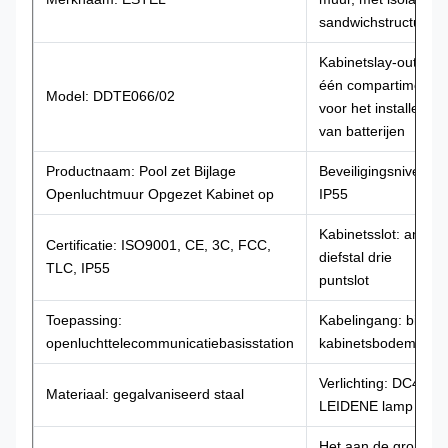
sandwichstructuur.
Kabinetslay-out:
één compartiment,
Model: DDTE066/02
voor het installeren
van batterijen
Productnaam: Pool zet Bijlage
Beveiligingsniveau:
Openluchtmuur Opgezet Kabinet op
IP55
Kabinetsslot: anti-
Certificatie: ISO9001, CE, 3C, FCC,
diefstal drie
TLC, IP55
puntslot
Toepassing:
Kabelingang: bij
openluchttelecommunicatiebasisstation
kabinetsbodem
Verlichting: DC48V
Materiaal: gegalvaniseerd staal
LEIDENE lamp
Het aan de grond