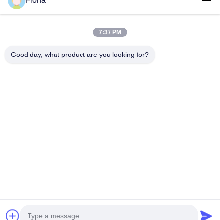
ESTEL (GUANGDONG) TECHNOLOGY CO., LTD.
Fiona
ESTEL ((GUANGDONG) TECHNOLOGY CO., LTD
Snelle Links
7:37 PM
Thuis
Nieuw
Good day, what product are you looking for?
Producten
Video's
Over Ons
Fabriekstocht
Kwaliteitscontrole
Neem Contact Met Ons Op
Neem Contact Met Ons Op
00-86-13752765943
info@estel.com.cn
Auteursrecht © 2016-2026 ESTEL (GUANGDONG) TECHNOLOGY CO.,
LTD.. . Alle rechten voorbehoudena.