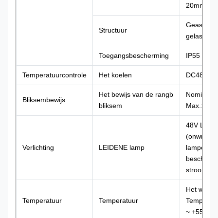
20mm PEF
Geassembl
Structuur
gelast
Toegangsbescherming
IP55
Temperatuurcontrole
Het koelen
DC48V ven
Het bewijs van de rangb
Nominaal:
Bliksembewijs
bliksem
Max.: 10
48V LEID
(onwrikba
Verlichting
LEIDENE lamp
lampen, m
bescherm
stroomond
Het werk
Temperatuur
Temperatuur
Temperatu
~ +55°C