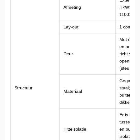
Externe d
Afmeting
H×W×D
1100×60
Lay-out
1 compart
Met één v
en anti-die
Deur
richt slot 
openlucht
(steunhang
Gegalvani
Structuur
staal; 1.
Materiaal
buitenpla
dikke binn
Er is hittei
tussen bi
Hitteisolatie
en buiten
isolatiemat