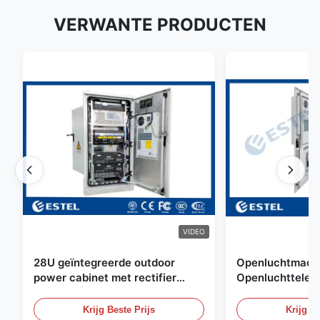
VERWANTE PRODUCTEN
VIDEO
28U geïntegreerde outdoor
Openluchtmacht
power cabinet met rectifier
Openluchttelec
systeem UPS Batterij
met Watersenso
energieopslag behuizing
Krijg Beste Prijs
Krijg Be