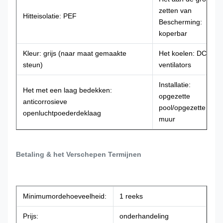
zetten van
Hitteisolatie: PEF
Bescherming:
koperbar
Kleur: grijs (naar maat gemaakte
Het koelen: DC48V
steun)
ventilators
Installatie:
Het met een laag bedekken:
opgezette
anticorrosieve
pool/opgezette
openluchtpoederdeklaag
muur
Betaling & het Verschepen Termijnen
Minimumordehoeveelheid:
1 reeks
Prijs:
onderhandeling