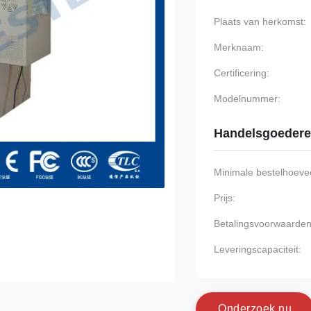
Plaats van herkomst:
Merknaam:
Certificering:
Modelnummer:
Handelsgoeder
Minimale bestelhoevee
Prijs:
Betalingsvoorwaarden
Leveringscapaciteit:
O
n
d
e
r
z
o
e
k
n
u