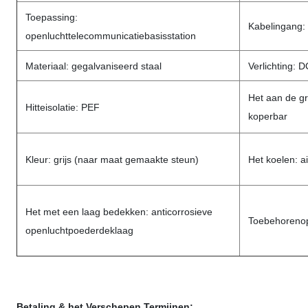
Toepassing:
Kabelingang:
openluchttelecommunicatiebasisstation
Materiaal: gegalvaniseerd staal
Verlichting:
Het aan de g
Hitteisolatie: PEF
koperbar
Kleur: grijs (naar maat gemaakte steun)
Het koelen: a
Het met een laag bedekken: anticorrosieve
Toebehorenopt
openluchtpoederdeklaag
Betaling & het Verschepen Termijnen: