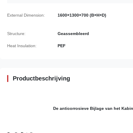
External Dimension:
1600×1300×700 (B×H×D)
Structure:
Geassembleerd
Heat Insulation:
PEF
Productbeschrijving
De anticorrosieve Bijlage van het Kab