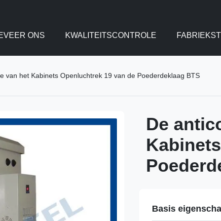
EVEER ONS
KWALITEITSCONTROLE
FABRIEKS
age van het Kabinets Openluchtrek 19 van de Poederdeklaag BTS
De antic
Kabinets
Poederd
Basis eigensch