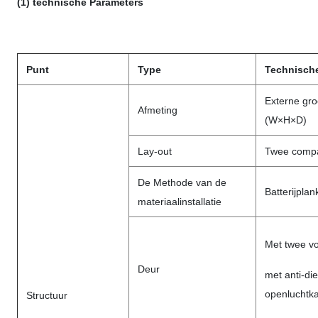
(1) technische Parameters
Punt
Type
Technisch
Externe gr
Afmeting
(W×H×D)
Lay-out
Twee compa
De Methode van de
Batterijplan
materiaalinstallatie
Met twee v
Deur
met anti-die
openluchtka
Structuur