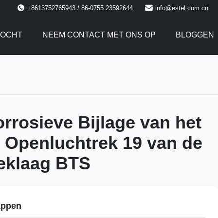
+8613752765943 / 86-0755 23592644
info@estel.com.cn
TOCHT
NEEM CONTACT MET ONS OP
BLOGGEN
orrosieve Bijlage van het
 Openluchtrek 19 van de
eklaag BTS
appen