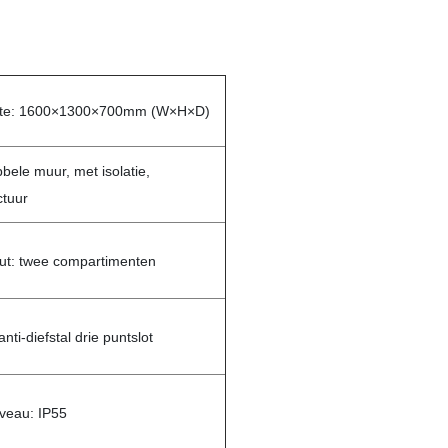
otte: 1600×1300×700mm (W×H×D)
bbele muur, met isolatie,
ctuur
out: twee compartimenten
anti-diefstal drie puntslot
iveau: IP55