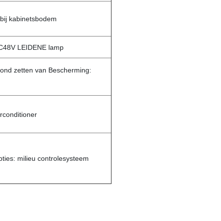
 bij kabinetsbodem
 DC48V LEIDENE lamp
rond zetten van Bescherming:
irconditioner
ies: milieu controlesysteem