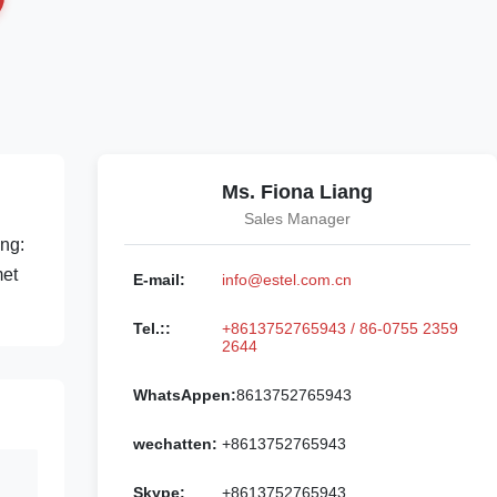
Ms. Fiona Liang
Sales Manager
ng:
met
E-mail:
info@estel.com.cn
Tel.::
+8613752765943 / 86-0755 2359
2644
WhatsAppen:
8613752765943
wechatten:
+8613752765943
Skype:
+8613752765943