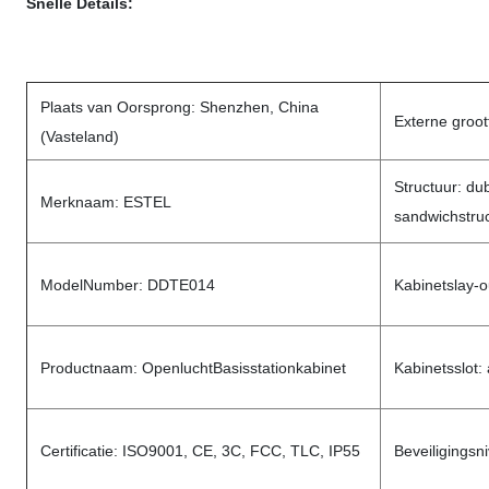
Snelle Details:
Plaats van Oorsprong: Shenzhen, China
Externe gro
(Vasteland)
Structuur: du
Merknaam: ESTEL
sandwichstru
ModelNumber: DDTE014
Kabinetslay-
Productnaam: OpenluchtBasisstationkabinet
Kabinetsslot: 
Certificatie: ISO9001, CE, 3C, FCC, TLC, IP55
Beveiligingsn