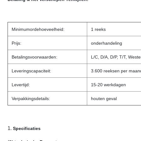
Minimumordehoeveelheid:
1 reeks
Prijs:
onderhandeling
Betalingsvoorwaarden:
L/C, D/A, D/P, T/T, Weste
Leveringscapaciteit:
3.600 reeksen per maan
Levertijd:
15-20 werkdagen
Verpakkingsdetails:
houten geval
1.
Specificaties