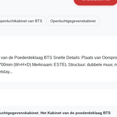
openluchtkabinet van BTS
Openluchtgegevenskabinet
9 van de Poederdeklaag BTS Snelle Details: Plaats van Oorspro
0×700mm (W×H×D) Merknaam: ESTEL Structuur: dubbele muur, 
slay...
uchtgegevenskabinet
,
Het Kabinet van de poederdeklaag BTS