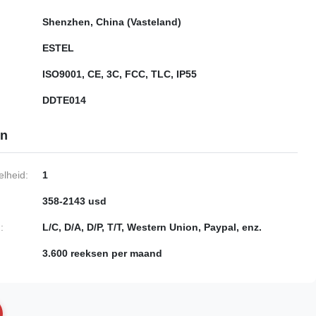
Shenzhen, China (Vasteland)
ESTEL
ISO9001, CE, 3C, FCC, TLC, IP55
DDTE014
en
lheid:
1
358-2143 usd
:
L/C, D/A, D/P, T/T, Western Union, Paypal, enz.
3.600 reeksen per maand