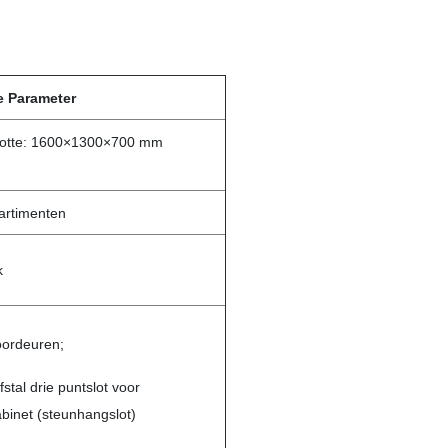
e Parameter
ootte: 1600×1300×700 mm
rtimenten
k
oordeuren;
fstal drie puntslot voor
binet (steunhangslot)