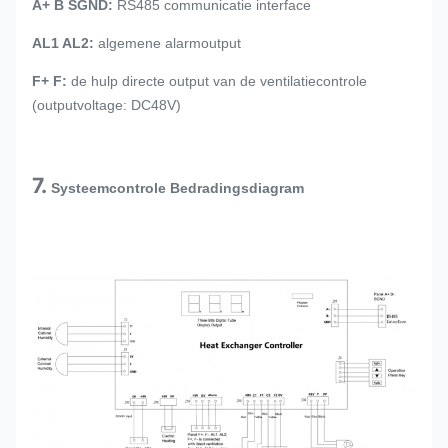
A+ B SGND:
RS485 communicatie interface
AL1 AL2:
algemene alarmoutput
F+ F:
de hulp directe output van de ventilatiecontrole
(outputvoltage: DC48V)
7.
Systeemcontrole Bedradingsdiagram