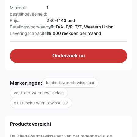
Minimale
1
bestelhoeveelheid:
Prijs:
286-1143 usd
Betalingsvoorwaarden:
L/C, D/A, D/P, T/T, Western Union
Leveringscapaciteit:
16.000 reeksen per maand
Onderzoek nu
Markeringen:
kabinetswarmtewisselaar
ventilatorwarmtewisselaar
elektrische warmtewisselaar
Productoverzicht
De BijlageWarmtewisselaar van het regenbewijs, de