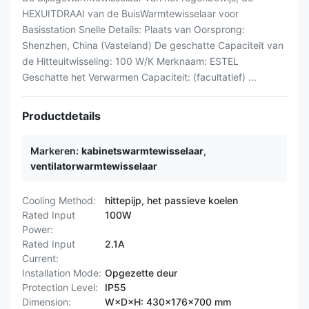
HEXUITDRAAI van de BuisWarmtewisselaar voor
Basisstation Snelle Details: Plaats van Oorsprong:
Shenzhen, China (Vasteland) De geschatte Capaciteit van
de Hitteuitwisseling: 100 W/K Merknaam: ESTEL
Geschatte het Verwarmen Capaciteit: (facultatief) ...
Productdetails
Markeren:
kabinetswarmtewisselaar
,
ventilatorwarmtewisselaar
Cooling Method:
hittepijp, het passieve koelen
Rated Input
100W
Power:
Rated Input
2.1A
Current:
Installation Mode:
Opgezette deur
Protection Level:
IP55
Dimension:
W×D×H: 430×176×700 mm