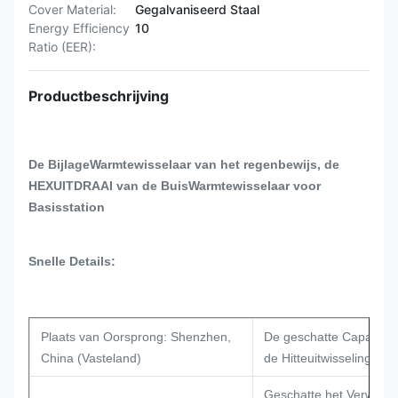
Cover Material:
Gegalvaniseerd Staal
Energy Efficiency
10
Ratio (EER):
Productbeschrijving
De BijlageWarmtewisselaar van het regenbewijs, de
HEXUITDRAAI van de BuisWarmtewisselaar voor
Basisstation
Snelle Details:
Plaats van Oorsprong: Shenzhen,
De geschatte Capacitei
China (Vasteland)
de Hitteuitwisseling: 1
Geschatte het Verwarm