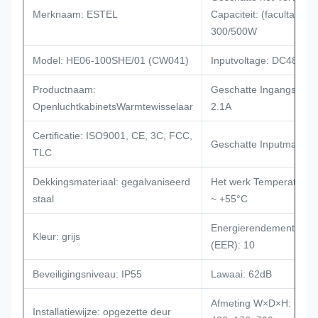
Merknaam: ESTEL
Capaciteit: (facultatief)
300/500W
Model: HE06-100SHE/01 (CW041)
Inputvoltage: DC48V
Productnaam:
Geschatte Ingangsstro
OpenluchtkabinetsWarmtewisselaar
2.1A
Certificatie: ISO9001, CE, 3C, FCC,
Geschatte Inputmacht:
TLC
Dekkingsmateriaal: gegalvaniseerd
Het werk Temperatuur:
staal
~ +55°C
Energierendementverh
Kleur: grijs
(EER): 10
Beveiligingsniveau: IP55
Lawaai: 62dB
Afmeting W×D×H:
Installatiewijze: opgezette deur