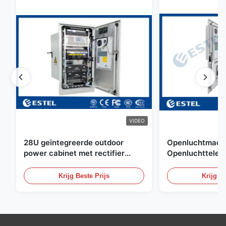
VIDEO
28U geïntegreerde outdoor
Openluchtmacht
power cabinet met rectifier
Openluchttelec
systeem UPS Batterij
met Watersenso
energieopslag behuizing
Krijg Beste Prijs
Krijg Be