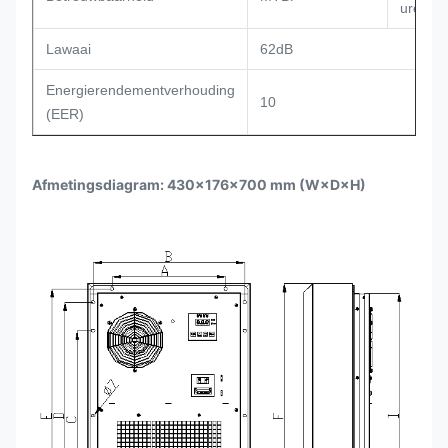
uren
Lawaai
62dB
Energierendementverhouding
10
(EER)
Afmetingsdiagram: 430×176×700 mm (W×D×H)