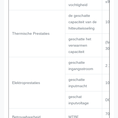
≤95%
vochtigheid
de geschatte
capaciteit van de
100W/
hitteuitwisseling
Thermische Prestaties
geschatte het
(faculta
verwarmen
300/5
capaciteit
geschatte
2.1A
ingangsstroom
geschatte
Elektroprestaties
100W
inputmacht
geschat
DC48V
inputvoltage
70000
Betrouwbaarheid
MTBF