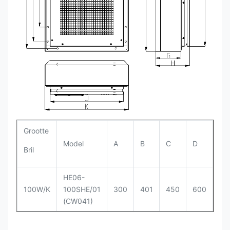
Grootte
Model
A
B
C
D
E
Bril
HE06-
100W/K
100SHE/01
300
401
450
600
67
(CW041)