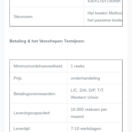
430×176×700mm
Het koelen Methode: hit
Steunoem
het passieve koelen
Betaling & het Verschepen Termijnen:
Minimumordehoeveelheid:
1 reeks
Prijs:
onderhandeling
L/C, D/A, D/P, T/T,
Betalingsvoorwaarden:
Western Union
16.000 reeksen per
Leveringscapaciteit:
maand
Levertijd:
7-10 werkdagen