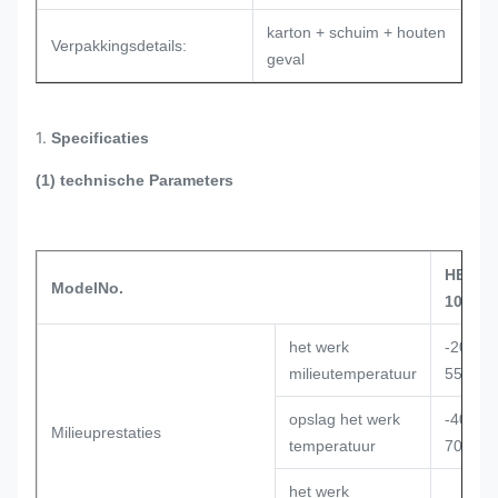
karton + schuim + houten
Verpakkingsdetails:
geval
1.
Specificaties
(1) technische Parameters
HE06-
ModelNo.
100SHE
het werk
-20°C 
milieutemperatuur
55°C
opslag het werk
-40°C 
Milieuprestaties
temperatuur
70°C
het werk